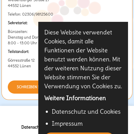
44532 Lünen
Telefon: 02306/98125600
Sekretariat:
Diese Website verwendet
Bürozeiten:
Dienstag und Donnerstag
Cookies, damit alle
8:00 - 13:00 Uhr
Funktionen der Website
Teilstandort:
benutzt werden können. Mit
Görresstraße 12
44532 Lünen
der weiteren Nutzung dieser
Website stimmen Sie der
Verwendung von Cookies zu.
SCHREIBEN SIE UNS
Weitere Informationen
Datenschutz und Cookies
Impressum
Datenschutz & Cookies
-
Impressum
-
Kontakt