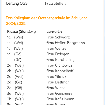
Leitung OGS
Frau Steffen
Das Kollegium der Overbergschule im Schuljahr
2024/2025:
Klasse (Standort)
LehrerIn
1a (Wei)
Frau Schwarz
1b (Wei)
Frau Hefler-Borgmann
1c (Wei)
Frau Wenzel
1d (Gö)
Frau Erdogan
1e (Gö)
Frau Karahaliloglu
2a (Wei)
Frau Cichowicz
2b (Wei)
Frau Kappelhoff
2c (Wei)
Frau Yilmaz
2d (Gö)
Frau Dettmar
2e (Gö)
Frau Wiese
3a (Wei)
Frau Gausmann
3b (Wei)
Frau Kaßelmann
3c (Wei)
Frau Remy